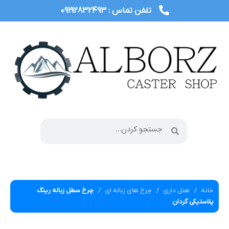
تلفن تماس : 09192832493
خانه
هتل داری
چرخ های زباله ای
چرخ سطل زباله رینگ
پلاستیکی گردان