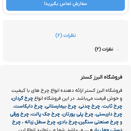
سفارش تماس بگیرید!
نظرات (2)
نظرات (2)
فروشگاه البرز کستر
فروشگاه البرز کستر ارائه دهنده انواع چرخ های با کیفیت
و خوش قیمت می‌باشد. در این فروشگاه انواع
چرخ
گردان
،
چرخ ثابت
،
چرخ چدنی
،
چرخ بیمارستانی
،
چرخ دایکاست
،
چرخ داربستی
،
چرخ پلی یورتان
،
چرخ جک پالت
،
چرخ ورقی
و
چرخ صنعتی سنگین
،
چرخ بادی
،
چرخ سطل زباله
،
چرخ
دستی حمل بار
و ....
.می‌باشد. شما می توانید انواع این