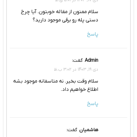
دی 17, 1403 در 5:01 ق.ظ
سلام ممنون از مقاله خوبتون. آیا چرخ
دستی پله رو برقی موجود دارید؟
پاسخ
admin
گفت:
دی 19, 1403 در 3:02 ب.ظ
سلام وقت بخیر. نه متاسفانه موجود بشه
اطلاع خواهیم داد.
پاسخ
هاشمیان
گفت: