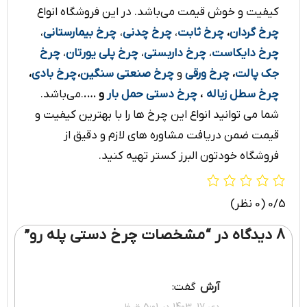
کیفیت و خوش قیمت می‌باشد. در این فروشگاه انواع
چرخ
گردان
،
چرخ ثابت
،
چرخ چدنی
،
چرخ بیمارستانی
،
چرخ دایکاست
،
چرخ داربستی
،
چرخ پلی یورتان
،
چرخ
جک پالت
،
چرخ ورقی
و
چرخ صنعتی سنگین
،
چرخ بادی
،
چرخ سطل زباله
،
چرخ دستی حمل بار
و ….
.می‌باشد.
شما می توانید انواع این چرخ ها را با بهترین کیفیت و
قیمت ضمن دریافت مشاوره های لازم و دقیق از
فروشگاه خودتون البرز کستر تهیه کنید.
0/5
(0 نظر)
8 دیدگاه در “
مشخصات چرخ دستی پله رو
”
آرش
گفت: