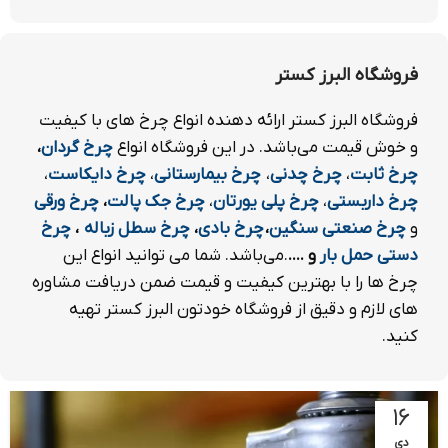
فروشگاه البرز کستر
فروشگاه البرز کستر ارائه دهنده انواع چرخ های با کیفیت
و خوش قیمت می‌باشد. در این فروشگاه انواع
چرخ
گردان
،
چرخ ثابت
،
چرخ چدنی
،
چرخ بیمارستانی
،
چرخ دایکاست
،
چرخ داربستی
،
چرخ پلی یورتان
،
چرخ جک پالت
،
چرخ ورقی
و
چرخ صنعتی سنگین
،
چرخ بادی
،
چرخ سطل زباله
،
چرخ
دستی حمل بار
و ....
.می‌باشد. شما می توانید انواع این
چرخ ها را با بهترین کیفیت و قیمت ضمن دریافت مشاوره
های لازم و دقیق از فروشگاه خودتون البرز کستر تهیه
کنید.
۱۶
دی