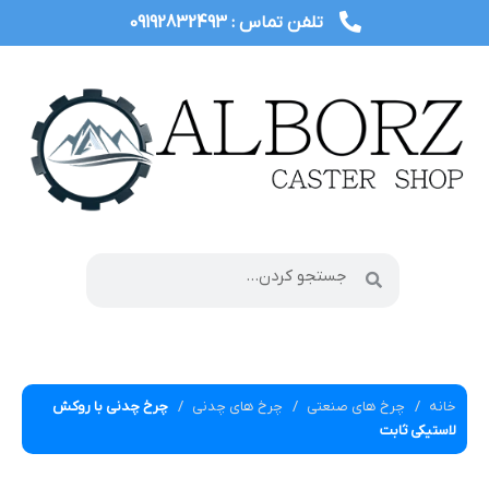
تلفن تماس : 09192832493
خانه
چرخ های صنعتی
چرخ های چدنی
چرخ چدنی با روکش
لاستیکی ثابت