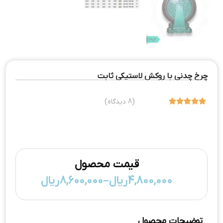
چرخ چدنی با روکش لاستیکی ثابت





(8 دیدگاه)
قیمت محصول
4,800,000
ریال
–
8,600,000
ریال
توضیحات محصول