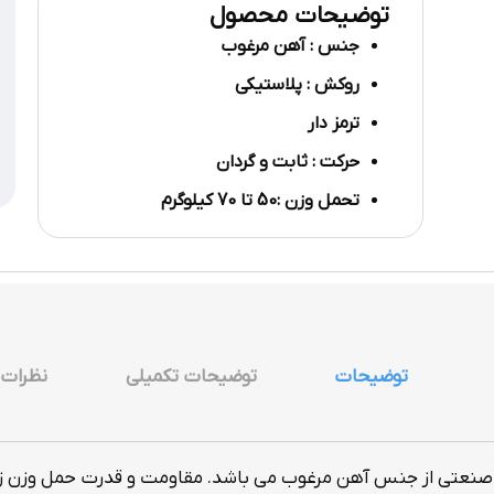
توضیحات محصول
جنس : آهن مرغوب
روکش : پلاستیکی
ترمز دار
حرکت : ثابت و گردان
تحمل وزن :50 تا 70 کیلوگرم
توضیحات
توضیحات تکمیلی
نظرات (0
 صنعتی از جنس آهن مرغوب می باشد. مقاومت و قدرت حمل وزن زی