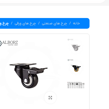
خانه
چرخ های صنعتی
چرخ های ورقی
چرخ ور
بزرگنمایی تصویر