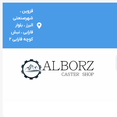
قزوین ،
شهرصنعتی
البرز ، بلوار
فارابی ، نبش
کوچه فارابی 2