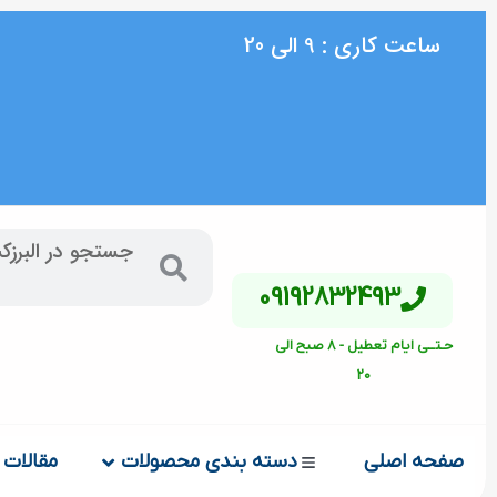
ساعت کاری : 9 الی 20
09192832493
حـتــی ایام تعطیل - 8 صبح الی
20
صفحه اصلی
دسته بندی محصولات
مقالات