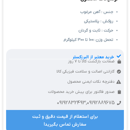
جنس : آهن مرغوب
روکش : پلاستیکی
حرکت : ثابت و گردان
تحمل وزن :100 تا 300 کیلوگرم
خرید معتبر از البرزکستر
ضمانت بازگشت کالا تا 7 روز
گارانتی اصالت و سلامت فیزیکی کالا
دفترچه نکات ایمنی محصول
صدور فاکتور برای پیش خرید محصولات
09192832493,09192889675
برای استعلام از قیمت دقیق و ثبت
سفارش تماس بگیرید!