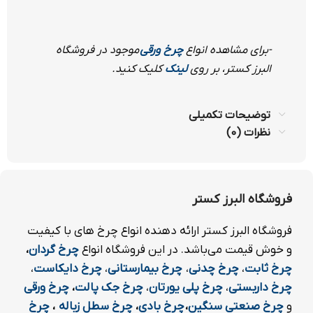
-برای مشاهده انواع
چرخ
ورقی
موجود در فروشگاه
البرز کستر، بر روی
لینک
کلیک کنید.
توضیحات تکمیلی
نظرات (0)
فروشگاه البرز کستر
فروشگاه البرز کستر ارائه دهنده انواع چرخ های با کیفیت
و خوش قیمت می‌باشد. در این فروشگاه انواع
چرخ
گردان
،
چرخ ثابت
،
چرخ چدنی
،
چرخ بیمارستانی
،
چرخ دایکاست
،
چرخ داربستی
،
چرخ پلی یورتان
،
چرخ جک پالت
،
چرخ ورقی
و
چرخ صنعتی سنگین
،
چرخ بادی
،
چرخ سطل زباله
،
چرخ