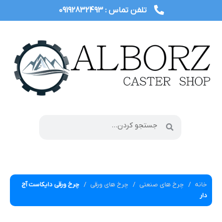
تلفن تماس : 09192832493
خانه
چرخ های صنعتی
چرخ های ورقی
چرخ ورقی دایکاست آج
دار