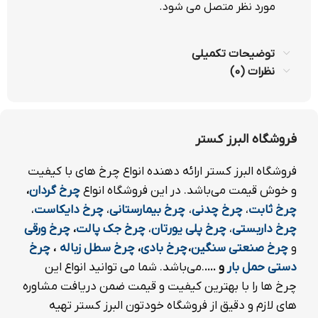
مورد نظر متصل می شود.
توضیحات تکمیلی
نظرات (0)
فروشگاه البرز کستر
فروشگاه البرز کستر ارائه دهنده انواع چرخ های با کیفیت
و خوش قیمت می‌باشد. در این فروشگاه انواع
چرخ
گردان
،
چرخ ثابت
،
چرخ چدنی
،
چرخ بیمارستانی
،
چرخ دایکاست
،
چرخ داربستی
،
چرخ پلی یورتان
،
چرخ جک پالت
،
چرخ ورقی
و
چرخ صنعتی سنگین
،
چرخ بادی
،
چرخ سطل زباله
،
چرخ
دستی حمل بار
و ....
.می‌باشد. شما می توانید انواع این
چرخ ها را با بهترین کیفیت و قیمت ضمن دریافت مشاوره
های لازم و دقیق از فروشگاه خودتون البرز کستر تهیه