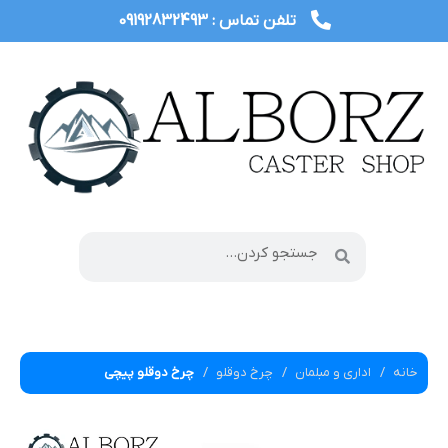
تلفن تماس : 09192832493
خانه
اداری و مبلمان
چرخ دوقلو
چرخ دوقلو پیچی