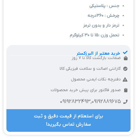
جنس : پلاستیکی
چرخش : 360درجه
ترمز دار و بدون ترمز
تحمل وزن :15 تا 30 کیلوگرم
خرید معتبر از البرزکستر
ضمانت بازگشت کالا تا 7 روز
گارانتی اصالت و سلامت فیزیکی کالا
دفترچه نکات ایمنی محصول
صدور فاکتور برای پیش خرید محصولات
09192832493,09192889675
برای استعلام از قیمت دقیق و ثبت
سفارش تماس بگیرید!