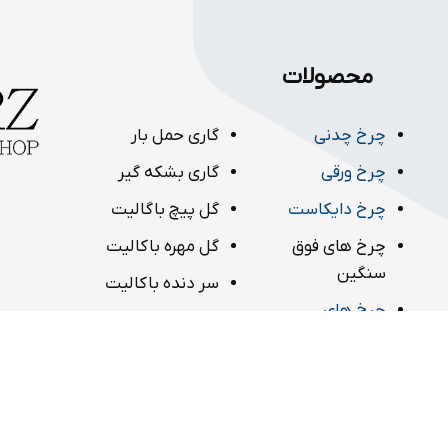
محصولات
چرخ چدنی
گاری حمل بار
چرخ ورقی
گاری بشکه گیر
چرخ دایکاست
گل پیچ باگالیت
چرخ های فوق
گل مهره باکالیت
سنگین
سر دنده باکالیت
چرخ های
دسته هندلی
پلی یورتان
باکالیت
چرخ های پاترولی