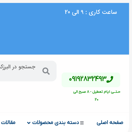
ساعت کاری : 9 الی 20
09192832493
حـتــی ایام تعطیل - 8 صبح الی
20
صفحه اصلی
دسته بندی محصولات
مقالات