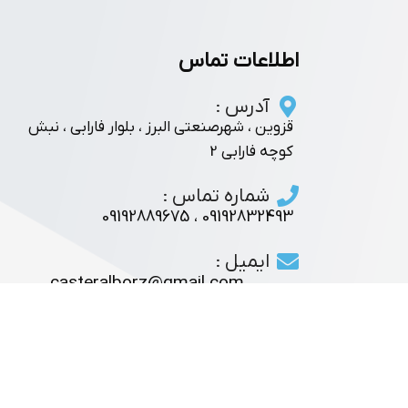
اطلاعات تماس
آدرس :
قزوین ، شهرصنعتی البرز ، بلوار فارابی ، نبش
کوچه فارابی 2
شماره تماس :
09192832493 ، 09192889675
ایمیل :
casteralborz@gmail.com