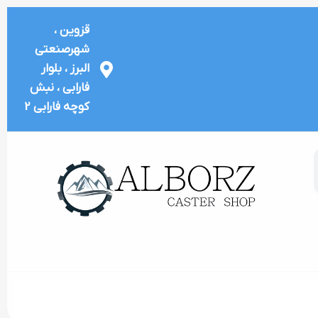
قزوین ،
شهرصنعتی
البرز ، بلوار
فارابی ، نبش
کوچه فارابی 2